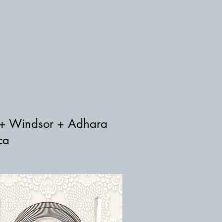
!
 + Windsor + Adhara
ca