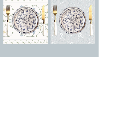
Siria + Venice +
Siria + Ravello +
Adhara Bianca
Adhara Bianca