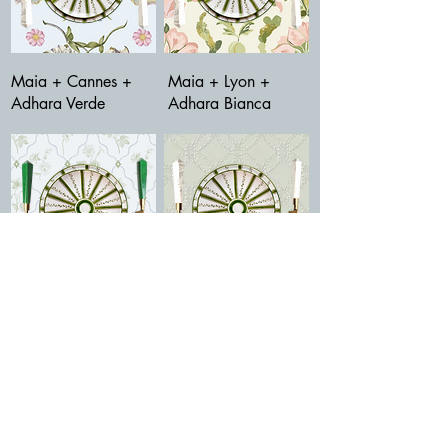
Maia + Cannes +
Maia + Lyon +
Adhara Verde
Adhara Bianca
Maia + Toulouse +